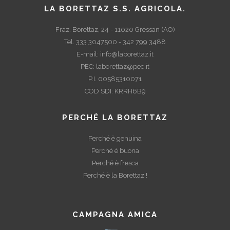
LA BORETTAZ S.S. AGRICOLA.
Fraz. Borettaz, 24 - 11020 Gressan (AO)
Tel. 333 3047500 - 342 799 3488
E-mail:
info@laborettaz.it
PEC:
laborettaz@pec.it
P.I. 00585310071
COD SDI: KRRH6B9
PERCHÉ LA BORETTAZ
Perché è genuina
Perché è buona
Perché è fresca
Perché è la Borettaz !
CAMPAGNA AMICA