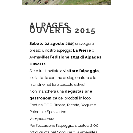
ALPAGES
OUVERTS 2015
Sabato 22 agosto 2015
si svolgerà
presso il nostro alpeggio
La Pierre
di
Aymavilles l’
edizione 2015 di Alpages
Ouverts
.
Siete tutti invitate a
visitare l’alpeggio
,
le stalle, le cantine di stagionatura e le
mandrie nel loro pascolo estivo!
Non mancherà una
degustazione
gastronomica
dei prodotti in loco:
Fontina DOP, Brossa, Ricotta, Yogurt e
Polenta e Spezzatino.
Vi aspettiamo!
Per l’occasione l’alpeggio, situato a 2.00
mt di quota nel Comune di Aymavilles