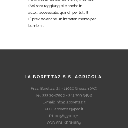
(Ao) sarà raggiungibile anche in
auto…..accessibile, quindi, per tutti!!!
E’ previsto anche un intrattenimento per
bambini…
LA BORETTAZ S.S. AGRICOLA.
Fraz. Borettaz, 24 - 11020 Gressan (AO)
Tel. 333 3047500 - 342 799 3488
E-mail:
info@laborettaz.it
PEC:
laborettaz@pec.it
P.I. 00585310071
COD SDI: KRRH6B9