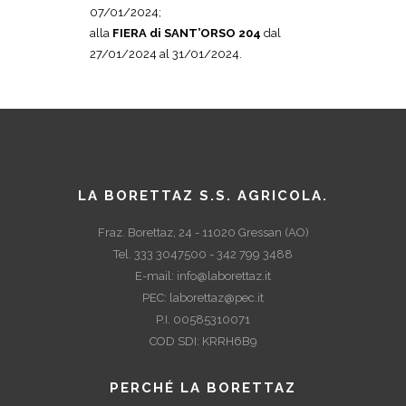
07/01/2024;
alla
FIERA di SANT’ORSO 204
dal
27/01/2024 al 31/01/2024.
LA BORETTAZ S.S. AGRICOLA.
Fraz. Borettaz, 24 - 11020 Gressan (AO)
Tel. 333 3047500 - 342 799 3488
E-mail:
info@laborettaz.it
PEC:
laborettaz@pec.it
P.I. 00585310071
COD SDI: KRRH6B9
PERCHÉ LA BORETTAZ