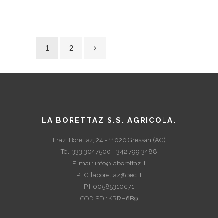
1
2
LA BORETTAZ S.S. AGRICOLA.
Fraz. Borettaz, 24 - 11020 Gressan (AO)
Tel. 333 3047500 - 342 799 3488
E-mail:
info@laborettaz.it
PEC:
laborettaz@pec.it
P.I. 00585310071
COD SDI: KRRH6B9