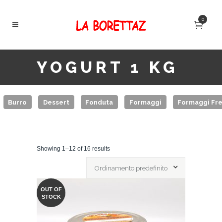
0
YOGURT 1 KG
Burro
Dessert
Fonduta
Formaggi
Formaggi Fre
Showing 1–12 of 16 results
Ordinamento predefinito
OUT OF
STOCK