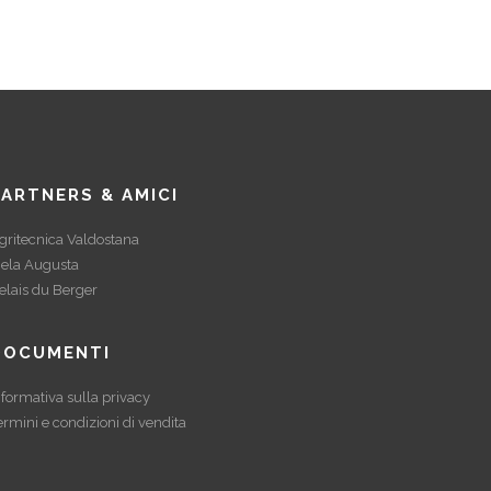
PARTNERS & AMICI
gritecnica Valdostana
ela Augusta
elais du Berger
DOCUMENTI
nformativa sulla privacy
ermini e condizioni di vendita