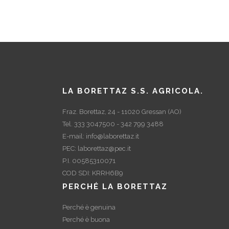
LA BORETTAZ S.S. AGRICOLA.
Fraz. Borettaz, 24 - 11020 Gressan (AO)
Tel. 333 3047500 - 342 799 3488
E-mail:
info@laborettaz.it
PEC:
laborettaz@pec.it
P.I. 00585310071
COD SDI: KRRH6B9
PERCHÉ LA BORETTAZ
Perché è genuina
Perché è buona