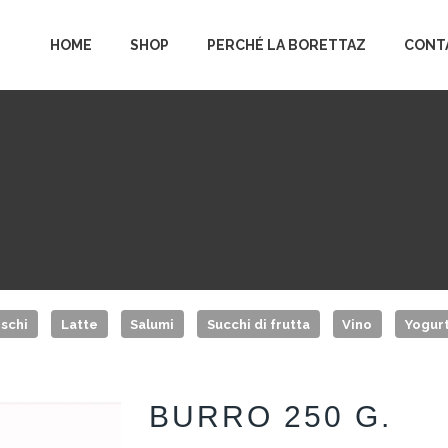
HOME
SHOP
PERCHÉ LA BORETTAZ
CONT
schi
Latte
Salumi
Succhi di frutta
Vino
Yogur
BURRO 250 G.