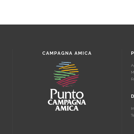
CAMPAGNA AMICA
A
M
R
I
T