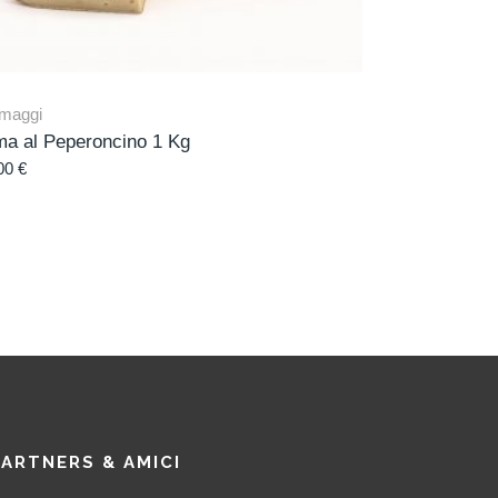
maggi
ma al Peperoncino 1 Kg
00
€
PARTNERS & AMICI