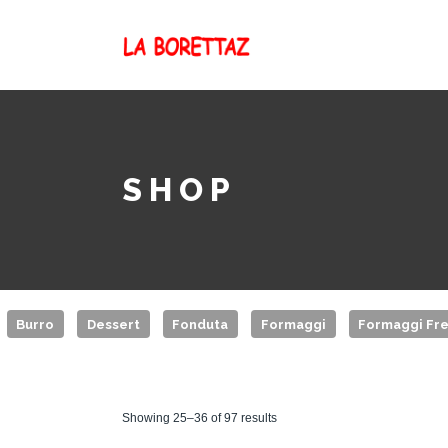
SHOP
Burro
Dessert
Fonduta
Formaggi
Formaggi Fre
Showing 25–36 of 97 results