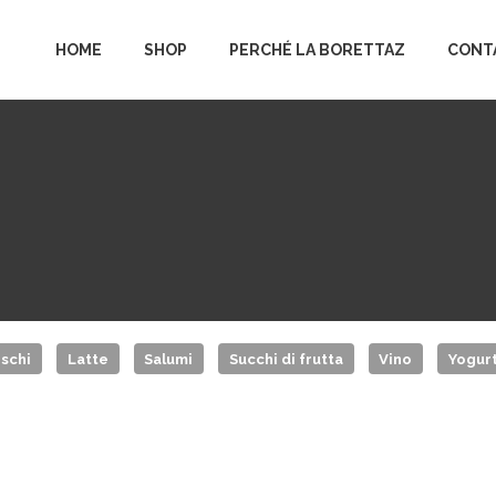
HOME
SHOP
PERCHÉ LA BORETTAZ
CONT
schi
Latte
Salumi
Succhi di frutta
Vino
Yogur