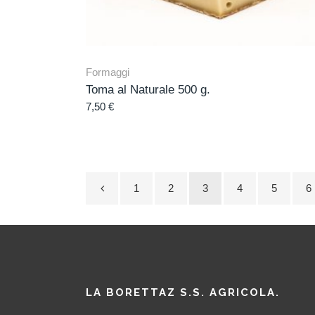
Formaggi
Toma al Naturale 500 g.
7,50
€
1
2
3
4
5
6
LA BORETTAZ S.S. AGRICOLA.