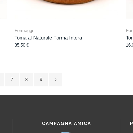
Formaggi
For
Toma al Naturale Forma Intera
To
35,50
€
16,
7
8
9
CAMPAGNA AMICA